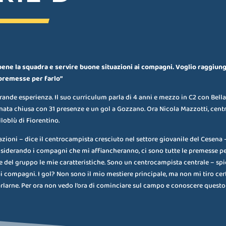
bene la squadra e servire buone situazioni ai compagni. Voglio raggiung
 premesse per farlo”
grande esperienza. Il suo curriculum parla di 4 anni e mezzo in C2 con Bella
nnata chiusa con 31 presenze e un gol a Gozzano. Ora Nicola Mazzotti, cent
lloblù di Fiorentino.
vazioni – dice il centrocampista cresciuto nel settore giovanile del Cesena –
siderando i compagni che mi affiancheranno, ci sono tutte le premesse per 
 e del gruppo le mie caratteristiche. Sono un centrocampista centrale – spi
ai compagni. I gol? Non sono il mio mestiere principale, ma non mi tiro ce
arlarne. Per ora non vedo l’ora di cominciare sul campo e conoscere questo