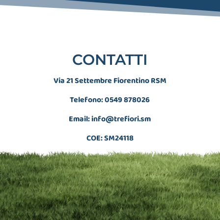
CONTATTI
Via 21 Settembre Fiorentino RSM
Telefono: 0549 878026
Email:
info@trefiori.sm
COE: SM24118