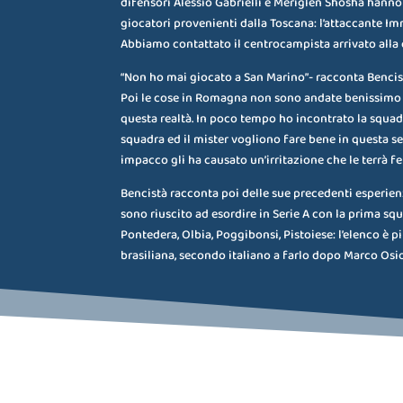
difensori Alessio Gabrielli e Meriglen Shosha hanno
giocatori provenienti dalla Toscana: l’attaccante Imr
Abbiamo contattato il centrocampista arrivato alla c
“Non ho mai giocato a San Marino”- racconta Bencis
Poi le cose in Romagna non sono andate benissimo e
questa realtà. In poco tempo ho incontrato la squadr
squadra ed il mister vogliono fare bene in questa s
impacco gli ha causato un’irritazione che le terrà f
Bencistà racconta poi delle sue precedenti esperienz
sono riuscito ad esordire in Serie A con la prima sq
Pontedera, Olbia, Poggibonsi, Pistoiese: l’elenco è 
brasiliana, secondo italiano a farlo dopo Marco Osio,