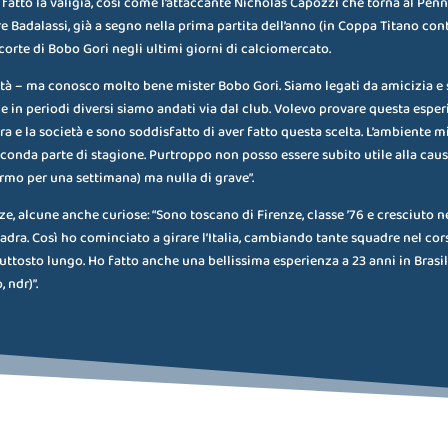
 fatto la valigia, così come l’attaccante Nicholas Capozzi che torna al Pe
e Badalassi, già a segno nella prima partita dell’anno (in Coppa Titano cont
orte di Bobo Gori negli ultimi giorni di calciomercato.
tà – ma conosco molto bene mister Bobo Gori. Siamo legati da amicizia e 
 in periodi diversi siamo andati via dal club. Volevo provare questa espe
a e la società e sono soddisfatto di aver fatto questa scelta. L’ambiente 
econda parte di stagione. Purtroppo non posso essere subito utile alla cau
ermo per una settimana) ma nulla di grave”.
e, alcune anche curiose: “Sono toscano di Firenze, classe ’76 e cresciuto n
uadra. Così ho cominciato a girare l’Italia, cambiando tante squadre nel cor
piuttosto lungo. Ho fatto anche una bellissima esperienza a 23 anni in Brasi
 ndr)”.