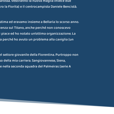
nnarossa. Vestiranno la nuova maglia invece due
ro la Fiorita) e il centrocampista Daniele Bencistà.
stima ed eravamo insieme a Bellaria lo scorso anno.
rienza sul Titano, anche perché non conoscevo
mi piace ed ho notato un’ottima organizzazione. La
sa perché ho avuto un problema alla caviglia (un
el settore giovanile della Fiorentina. Purtroppo non
so della mia carriera. Sangiovannese, Siena,
le nella seconda squadra del Palmeiras (serie A