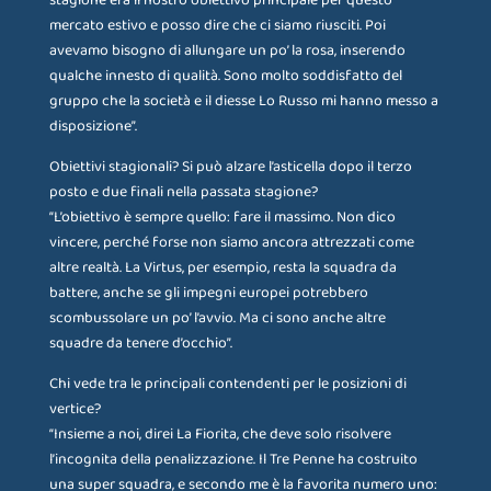
stagione era il nostro obiettivo principale per questo
mercato estivo e posso dire che ci siamo riusciti. Poi
avevamo bisogno di allungare un po’ la rosa, inserendo
qualche innesto di qualità. Sono molto soddisfatto del
gruppo che la società e il diesse Lo Russo mi hanno messo a
disposizione”.
Obiettivi stagionali? Si può alzare l’asticella dopo il terzo
posto e due finali nella passata stagione?
“L’obiettivo è sempre quello: fare il massimo. Non dico
vincere, perché forse non siamo ancora attrezzati come
altre realtà. La Virtus, per esempio, resta la squadra da
battere, anche se gli impegni europei potrebbero
scombussolare un po’ l’avvio. Ma ci sono anche altre
squadre da tenere d’occhio”.
Chi vede tra le principali contendenti per le posizioni di
vertice?
“Insieme a noi, direi La Fiorita, che deve solo risolvere
l’incognita della penalizzazione. Il Tre Penne ha costruito
una super squadra, e secondo me è la favorita numero uno: