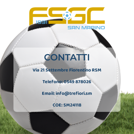
CONTATTI
Via 21 Settembre Fiorentino RSM
Telefono: 0549 878026
Email:
info@trefiori.sm
COE: SM24118