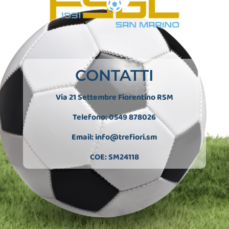
CONTATTI
Via 21 Settembre Fiorentino RSM
Telefono: 0549 878026
Email:
info@trefiori.sm
COE: SM24118