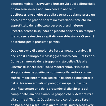
centrocampista –. Dovevamo buttare via quel pallone dalla
nostra area, invece abbiamo cercato anche in
quell’occasione di giocare palla a terra e abbiamo preso un
rischio troppo grande contro un avversario forte che ha
approfittato della ribattuta per procurarsi il rigore.
Peccato, perché la squadra ha giocato bene per un tempo e
mezzo senza riuscire a capitalizzare abbastanza. Ci servirà
da lezione per le prossime partite”.
Dopo un avvio di campionato fortissimo, sono arrivati il
pari con il Cailungo e il passaggio a vuoto con il Tre Penne.
Come va il morale della truppa in vista della sfida alla
Libertas di sabato (ore 15:00 a Montecchio)? “L’inizio di
stagione rimane positivo – commenta Falzetta – con un
trofeo importante messo subito in bacheca e due vittorie
nette. Poi sono arrivati un pareggio inaspettato e una
sconfitta contro una delle pretendenti alla vittoria del
campionato, ma non siamo un gruppo che si demoralizza
alla prima difficoltà. Dobbiamo solo continuare a fare il
nostro gioco e a seguire la mentalità del mister. Non avere