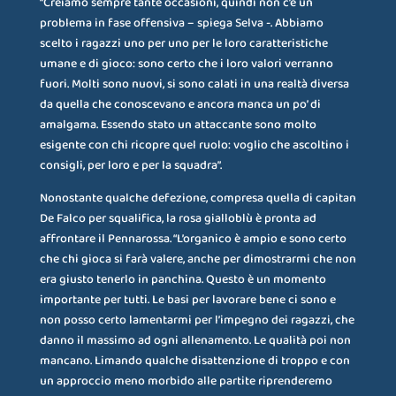
“Creiamo sempre tante occasioni, quindi non c’è un
problema in fase offensiva – spiega Selva -. Abbiamo
scelto i ragazzi uno per uno per le loro caratteristiche
umane e di gioco: sono certo che i loro valori verranno
fuori. Molti sono nuovi, si sono calati in una realtà diversa
da quella che conoscevano e ancora manca un po’ di
amalgama. Essendo stato un attaccante sono molto
esigente con chi ricopre quel ruolo: voglio che ascoltino i
consigli, per loro e per la squadra”.
Nonostante qualche defezione, compresa quella di capitan
De Falco per squalifica, la rosa gialloblù è pronta ad
affrontare il Pennarossa. “L’organico è ampio e sono certo
che chi gioca si farà valere, anche per dimostrarmi che non
era giusto tenerlo in panchina. Questo è un momento
importante per tutti. Le basi per lavorare bene ci sono e
non posso certo lamentarmi per l’impegno dei ragazzi, che
danno il massimo ad ogni allenamento. Le qualità poi non
mancano. Limando qualche disattenzione di troppo e con
un approccio meno morbido alle partite riprenderemo